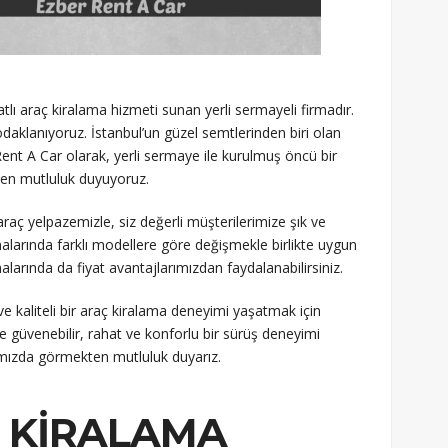
tlı araç kiralama hizmeti sunan yerli sermayeli firmadır.
aklanıyoruz. İstanbul’un güzel semtlerinden biri olan
Rent A Car olarak, yerli sermaye ile kurulmuş öncü bir
ten mutluluk duyuyoruz.
ç yelpazemizle, siz değerli müşterilerimize şık ve
malarında farklı modellere göre değişmekle birlikte uygun
malarında da fiyat avantajlarımızdan faydalanabilirsiniz.
ve kaliteli bir araç kiralama deneyimi yaşatmak için
 güvenebilir, rahat ve konforlu bir sürüş deneyimi
ramızda görmekten mutluluk duyarız.
 KIRALAMA