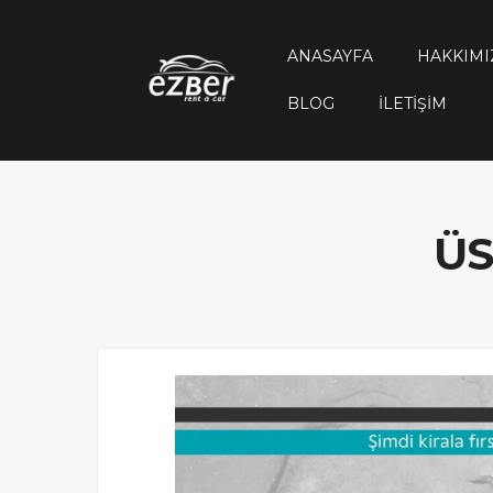
ANASAYFA
HAKKIMI
BLOG
İLETIŞIM
ÜS