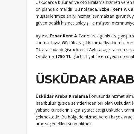
Üsküdar’da bulunan ve oto kiralama hizmeti veren fi
ön planda olmalıdır. Bu noktada,
Ezber Rent A Ca
müşterilerimize en iyi hizmeti sunmaktan gurur duy
güven odaklı hizmet anlayışı ile müşteri memnuniye
Ayrıca,
Ezber Rent A Car
olarak geniş araç yelpaze
sunmaktayız. Günlük araç kiralama fiyatlarımız, m
TL
arasında değişmektedir. Aylık araç kiralama seçen
Ortalama
1750 TL
gibi bir fiyat ile en uygun otom
ÜSKÜDAR ARAB
Üsküdar Araba Kiralama
konusunda hizmet almak
İstanbul’un güzide semtlerinden biri olan Üsküdar, kira
yabancı turistlerin sıkça ziyaret ettiği Üsküdar, tarihi
çekmektedir. Bu bölgede hizmet veren birçok araç 
araç seçenekleri sunmaktadır.