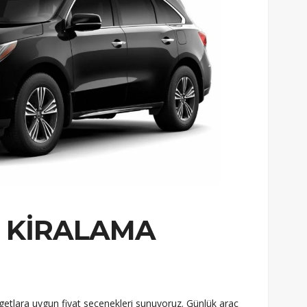
 KIRALAMA
udgetlara uygun fiyat seçenekleri sunuyoruz. Günlük araç