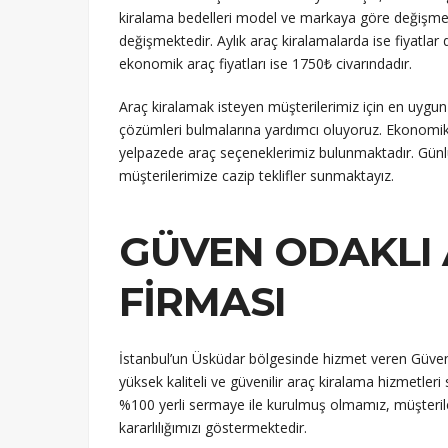
kiralama bedelleri model ve markaya göre değişmekl
değişmektedir. Aylık araç kiralamalarda ise fiyatl
ekonomik araç fiyatları ise 1750₺ civarındadır.
Araç kiralamak isteyen müşterilerimiz için en uygun
çözümleri bulmalarına yardımcı oluyoruz. Ekonomik, 
yelpazede araç seçeneklerimiz bulunmaktadır. Günlük
müşterilerimize cazip teklifler sunmaktayız.
GÜVEN ODAKLI
FIRMASI
İstanbul’un Üsküdar bölgesinde hizmet veren Güven
yüksek kaliteli ve güvenilir araç kiralama hizmetle
%100 yerli sermaye ile kurulmuş olmamız, müşter
kararlılığımızı göstermektedir.