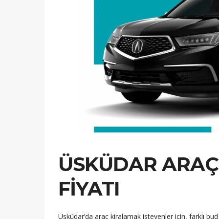
ÜSKÜDAR ARAÇ
FIYATI
Üsküdar’da araç kiralamak isteyenler için, farklı b