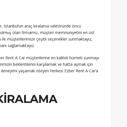
, İstanbul’un araç kiralama sektöründe öncü
urulmuş olan firmamız, müşteri memnuniyetini en üst
 ile müşterilerimize çeşitli seçenekler sunmaktayız,
kanı sağlamaktayız.
er Rent A Car müşterilerine en kaliteli hizmeti sunmayı
mizin beklentilerini karşılamak ve hatta aşmak için
ama deneyimi yaşamak isteyen herkesi Ezber Rent A Car’a
KIRALAMA