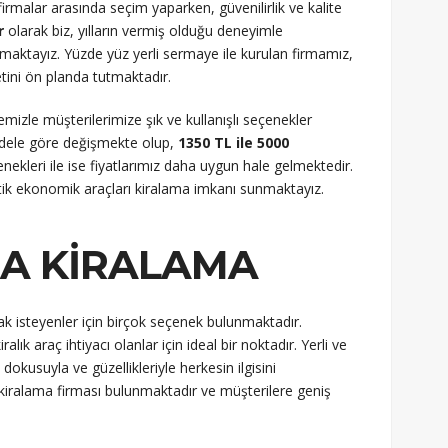
rmalar arasında seçim yaparken, güvenilirlik ve kalite
r
olarak biz, yılların vermiş olduğu deneyimle
maktayız. Yüzde yüz yerli sermaye ile kurulan firmamız,
tini ön planda tutmaktadır.
mizle müşterilerimize şık ve kullanışlı seçenekler
odele göre değişmekte olup,
1350 TL ile 5000
ekleri ile ise fiyatlarımız daha uygun hale gelmektedir.
atik ekonomik araçları kiralama imkanı sunmaktayız.
A KIRALAMA
 isteyenler için birçok seçenek bulunmaktadır.
lık araç ihtiyacı olanlar için ideal bir noktadır. Yerli ve
 dokusuyla ve güzellikleriyle herkesin ilgisini
kiralama firması bulunmaktadır ve müşterilere geniş