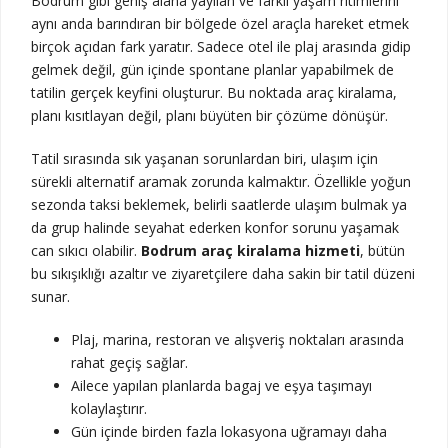
Bodrum gibi geniş alana yayılan ve farklı yaşam ritimlerini
aynı anda barındıran bir bölgede özel araçla hareket etmek
birçok açıdan fark yaratır. Sadece otel ile plaj arasında gidip
gelmek değil, gün içinde spontane planlar yapabilmek de
tatilin gerçek keyfini oluşturur. Bu noktada araç kiralama,
planı kısıtlayan değil, planı büyüten bir çözüme dönüşür.
Tatil sırasında sık yaşanan sorunlardan biri, ulaşım için
sürekli alternatif aramak zorunda kalmaktır. Özellikle yoğun
sezonda taksi beklemek, belirli saatlerde ulaşım bulmak ya
da grup halinde seyahat ederken konfor sorunu yaşamak
can sıkıcı olabilir.
Bodrum araç kiralama hizmeti
, bütün
bu sıkışıklığı azaltır ve ziyaretçilere daha sakin bir tatil düzeni
sunar.
Plaj, marina, restoran ve alışveriş noktaları arasında
rahat geçiş sağlar.
Ailece yapılan planlarda bagaj ve eşya taşımayı
kolaylaştırır.
Gün içinde birden fazla lokasyona uğramayı daha