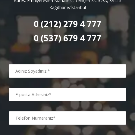
Adres: Emniyetevleri Mahallesi, Yeniçeri Sk. 32/A, 34415
Kağıthane/İstanbul
0 (212) 279 4 777
0 (537) 679 4 777